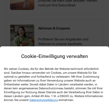
Erfahren Sie mehr über aktuelle Themen
rund um Ihre Gesundheit.
Aktionen & Coupons
Profitieren Sie von Angeboten und
Aktionen in unserer Apotheke.
Cookie-Einwilligung verwalten
Wir setzen Cookies, die für den Betrieb der Website technisch erforderlich
sind. Darüber hinaus verwenden wir Cookies, um unsere Website für Sie
optimal zu gestalten und fortlaufend zu verbessern. Mit Ihrer Zustimmung
geben wir Informationen zu Ihrer Verwendung unserer Website auch an
Melden Sie sich hier an und sichern Sie sich
Drittanbieter weiter. Soweit dabei Daten in Ländern verarbeitet werden, in
denen kein angemessenes Datenschutzniveau besteht, stimmen Sie mit Ihrer
Ihren 10% Gutschein* für unsere Apotheke
Einwilligung zur Nutzung dieser Dienste auch der Verarbeitung Ihrer Daten in
diesen Ländern gem. Artikel 49 Abs. 1 lit. a DSGVO zu. Weitere Informationen
können Sie unserer
Datenschutzerklärung
entnehmen.