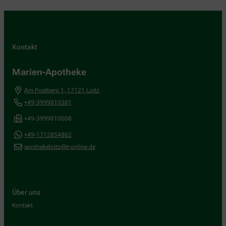
Kontakt
Marien-Apotheke
Am Postberg 1
,
17121
Loitz
+49-3999810381
+49-3999810008
+49-1712854862
apothekeloitz@t-online.de
Über uns
Kontakt