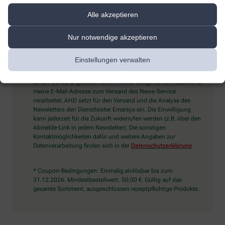
Alle akzeptieren
Sind Sie ein Mensch? Dann wählen Sie bitte
das Auto
Nur notwendige akzeptieren
Einstellungen verwalten
Ich möchte den im Namen meiner Apotheke versandten News-
Service abonnieren, der von der Alliance Healthcare Deutschland
GmbH (AHD) angeboten wird. Hiermit willige ich ein, dass AHD
meine E-Mail-Adresse zum Versand des News-Service
verarbeitet. AHD setzt für den Versand und die Analyse des
Newsletters den Dienstleister Emarsys ein. Die Einwilligung
kann jederzeit für die Zukunft widerrufen werden (z.B. über den
Abmelde-Link in jedem Newsletter). Die sonstigen
Kontaktmöglichkeiten dafür und weitere Angaben zur
Datenverarbeitung finden sich in der
Datenschutzerklärung
* Coupon-Bedingungen: Einmalig einlösbar bis zum
31.12.2026. Mindestbestellwert: 50,00 €. Gültig auf das
gesamte Sortiment, ausgeschlossen rezeptpflichtige Produkte.