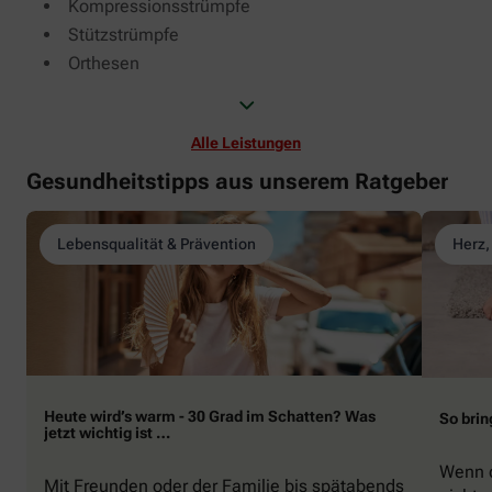
Kompressionsstrümpfe
Stützstrümpfe
Orthesen
Alle Leistungen
Gesundheitstipps aus unserem Ratgeber
Lebensqualität & Prävention
Herz,
Heute wird’s warm - 30 Grad im Schatten? Was
So brin
jetzt wichtig ist …
Wenn d
Mit Freunden oder der Familie bis spätabends