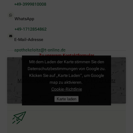
+49-3999810008
WhatsApp
+49-1712854862
E-Mail-Adresse
apothekeloitz@t-online.de
Zu unserem Kontaktformular
Mit dem Laden der Karte stimmen Sie den
Datenschutzbestimmungen von Google zu.
Klicken Sie auf „Karte Laden“, um Google
Marien-Apotheke, Am Postberg 1, 17121 Loitz
map zu aktivieren.
Cookie-Richtlinie
Karte laden