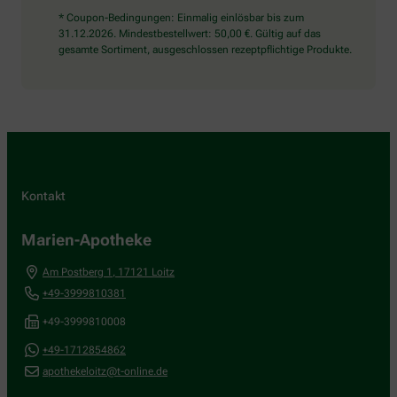
* Coupon-Bedingungen: Einmalig einlösbar bis zum
31.12.2026. Mindestbestellwert: 50,00 €. Gültig auf das
gesamte Sortiment, ausgeschlossen rezeptpflichtige Produkte.
Kontakt
Marien-Apotheke
Am Postberg 1
,
17121
Loitz
+49-3999810381
+49-3999810008
+49-1712854862
apothekeloitz@t-online.de