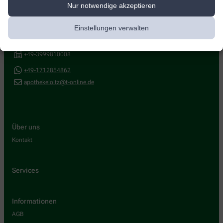
Nur notwendige akzeptieren
Marien-Apotheke
Am Postberg 1
,
17121
Loitz
Einstellungen verwalten
+49-3999810381
+49-3999810008
+49-1712854862
apothekeloitz@t-online.de
Über uns
Kontakt
Services
Informationen
AGB