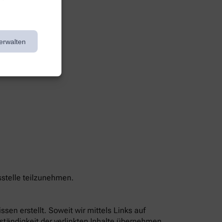
erwalten
sstelle teilzunehmen.
sen erstellt. Soweit wir mittels Links auf
lständigkeit der verlinkten Inhalte übernehmen,