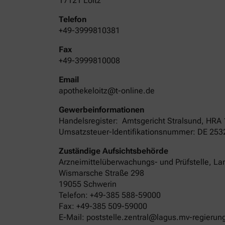
17121 Loitz
Telefon
+49-3999810381
Fax
+49-3999810008
Email
apothekeloitz@t-online.de
Gewerbeinformationen
Handelsregister:
Amtsgericht
Stralsund
,
HRA
Umsatzsteuer-Identifikationsnummer: DE 25
Zuständige Aufsichtsbehörde
Arzneimittelüberwachungs- und Prüfstelle, La
Wismarsche Straße 298
19055 Schwerin
Telefon: +49-385 588-59000
Fax: +49-385 509-59000
E-Mail: poststelle.zentral@lagus.mv-regierun