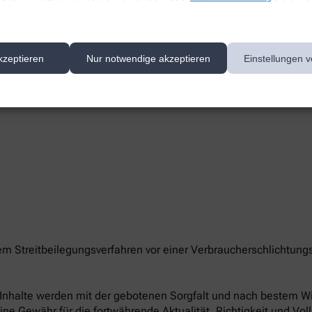
kzeptieren
Nur notwendige akzeptieren
Einstellungen v
te/-n unserer Apotheke können Sie hier erreichen:
nem Streitbeilegungsverfahren vor einer Verbraucherschlichtung
le Inhalte werden mit der gebotenen Sorgfalt und nach bestem Wis
eine Gewähr für die fortwährende Aktualität, Richtigkeit und Vol