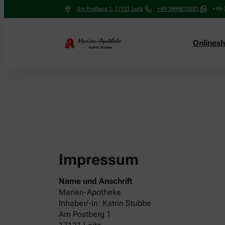
Am Postberg 1
,
17121
Loitz
+49-3999810381
+49-
Onlines
Impressum
Name und Anschrift
Marien-Apotheke
Inhaber/-in: Katrin Stubbe
Am Postberg 1