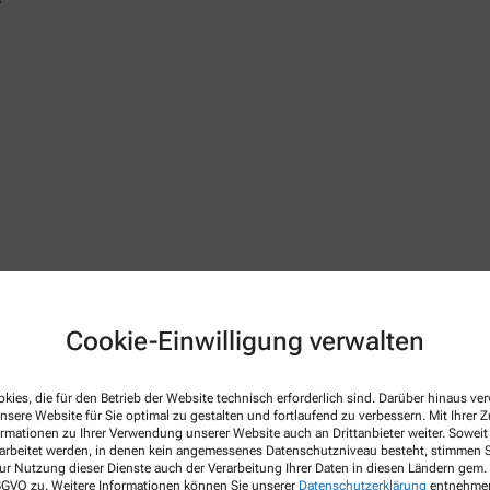
/
Cookie-Einwilligung verwalten
 Apothekenbetriebsordnung, Arzneimittelpreisverordnung, Bu
netseite des Bundesvereinigung Deutscher Apothekerverbände
w
kies, die für den Betrieb der Website technisch erforderlich sind. Darüber hinaus v
 gültig im Geltungsbereich des Arzneimittelgesetzes (AMG)
nsere Website für Sie optimal zu gestalten und fortlaufend zu verbessern. Mit Ihrer
ormationen zu Ihrer Verwendung unserer Website auch an Drittanbieter weiter. Soweit
rarbeitet werden, in denen kein angemessenes Datenschutzniveau besteht, stimmen Si
ur Nutzung dieser Dienste auch der Verarbeitung Ihrer Daten in diesen Ländern gem. 
 DSGVO zu. Weitere Informationen können Sie unserer
Datenschutzerklärung
entnehme