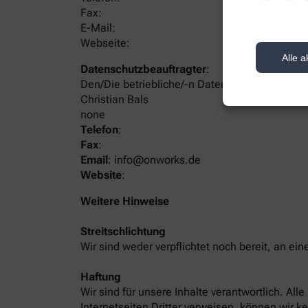
Fax:
E-Mail:
Webseite:
Alle a
Datenschutzbeauftragter
:
Den/Die betriebliche/-n Datenschutzbeauftrag
Christian Bals
none
Telefon
:
Fax
:
Email
:
info@onworks.de
Website
:
Weitere Hinweise
Streitschlichtung
Wir sind weder verpflichtet noch bereit, an ei
Haftung
Wir sind für unsere Inhalte verantwortlich. Al
Internetseiten Dritter verweisen, können wir k