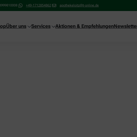
3999810008
+49-1712854862
apothekeloitz@t-online.de
hop
Über uns
Services
Aktionen & Empfehlungen
Newslette