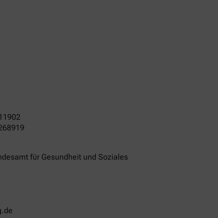
11902
3268919
ndesamt für Gesundheit und Soziales
g.de