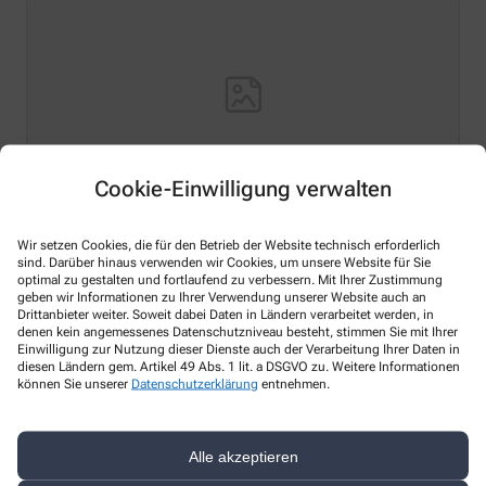
Cookie-Einwilligung verwalten
Hello world!
Wir setzen Cookies, die für den Betrieb der Website technisch erforderlich
sind. Darüber hinaus verwenden wir Cookies, um unsere Website für Sie
optimal zu gestalten und fortlaufend zu verbessern. Mit Ihrer Zustimmung
Welcome to WordPress on Azure Sites. This is your first
geben wir Informationen zu Ihrer Verwendung unserer Website auch an
post. Edit or delete it, then start writing!
Drittanbieter weiter. Soweit dabei Daten in Ländern verarbeitet werden, in
denen kein angemessenes Datenschutzniveau besteht, stimmen Sie mit Ihrer
Mehr lesen
Einwilligung zur Nutzung dieser Dienste auch der Verarbeitung Ihrer Daten in
diesen Ländern gem. Artikel 49 Abs. 1 lit. a DSGVO zu. Weitere Informationen
können Sie unserer
Datenschutzerklärung
entnehmen.
Alle akzeptieren
Kontakt